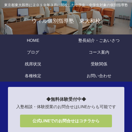
東京都東大和市に２０１９年３月に開校した小学生・中学生対象の個別指導塾
ウィル個別指導塾 東大和校
HOME
塾長紹介・ごあいさつ
ブログ
コース案内
残席状況
受験関係
各種検定
お問い合わせ
◆無料体験受付中◆
入塾相談・体験授業のお問合せはLINEからも可能です
公式LINEでのお問合せはコチラから