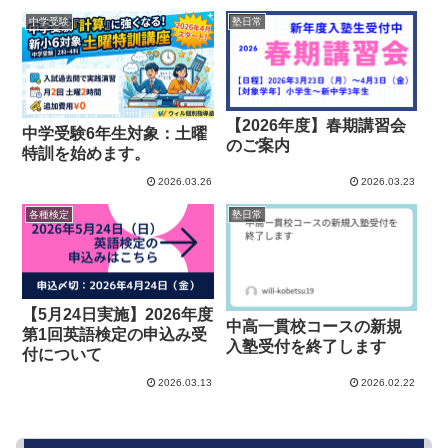
中学受験
塾日常
【2026年度】春期講習会
中学受験6年生対象：土曜
のご案内
特訓を始めます。
2026.03.26
2026.03.23
各種検定
塾日常
【5月24日実施】2026年度
中高一貫校コースの新規
第1回英語検定の申込み受
入塾受付を終了します
付について
2026.03.13
2026.02.22