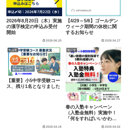
2026年8月20日（木）実施
【4/29～5/6】ゴールデン
の漢字検定の申込み受付
ウィーク期間の休校に関
開始
するお知らせ
2026.06.20
2026.04.27
塾日常
塾日常
【重要】小5中学受験コー
ス、残り1名となりました
春の入塾キャンペーン
（入塾金無料）実施中！
「何をすればいいかわか
らない」を卒業しよう！
2026.04.16
2026.04.02