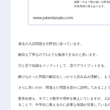
網羅！今まで類の無い分野別
対策用虎の巻もあります。
www.jukentaisaku.com
過去の入試問題を分野別に並べています。
解説も丁寧なので1人でも勉強できるかと思います。
①と②で知識をインプットして、③でアウトプットする。
解けなかった問題の解説をしっかりと読み込み理解し、もう
さらに良いのが、間違えた問題を誰かに説明してみること
塾長自身も、今でこそ数学や理科を教えいていますが、入
ることで、中学生に教えるのに必要な知識が定着している