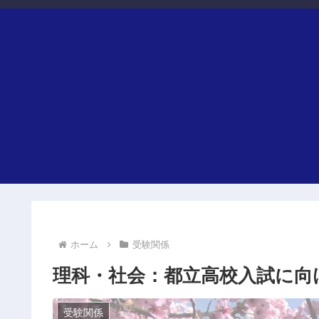
ホーム
受験関係
理科・社会：都立高校入試に向
受験関係