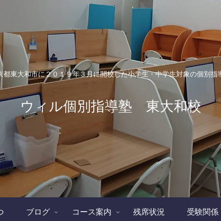
京都東大和市に２０１９年３月に開校した小学生・中学生対象の個別指
ウィル個別指導塾 東大和校
つ
ブログ
コース案内
残席状況
受験関係