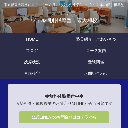
東京都東大和市に２０１９年３月に開校した小学生・中学生対象の個別指導塾
ウィル個別指導塾 東大和校
HOME
塾長紹介・ごあいさつ
ブログ
コース案内
残席状況
受験関係
各種検定
お問い合わせ
◆無料体験受付中◆
入塾相談・体験授業のお問合せはLINEからも可能です
公式LINEでのお問合せはコチラから