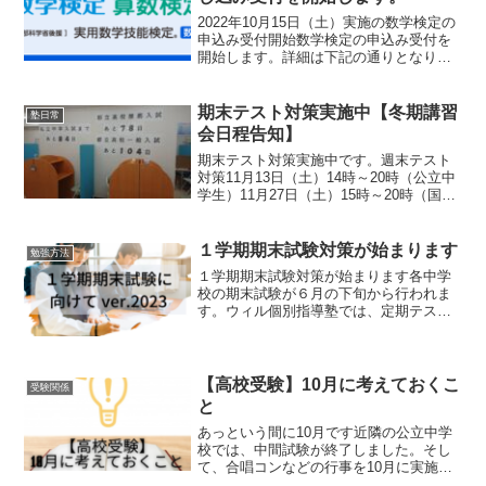
2022年10月15日（土）実施の数学検定の
申込み受付開始数学検定の申込み受付を
開始します。詳細は下記の通りとなりま
す。数学検定【2022年度数学検定実施
日】第1回：2022年03月05日（土）第2
回：2022年06月04日（土）第3回：2...
期末テスト対策実施中【冬期講習
塾日常
会日程告知】
期末テスト対策実施中です。週末テスト
対策11月13日（土）14時～20時（公立中
学生）11月27日（土）15時～20時（国私
立中生）12月4日（土）15時～20時（国
私立中生）早い中学校では、今週末から
期末試験が実施されます。多くの生徒さ
１学期期末試験対策が始まります
勉強方法
ん...
１学期期末試験対策が始まります各中学
校の期末試験が６月の下旬から行われま
す。ウィル個別指導塾では、定期テスト
向けた対策を行っています。公立中学に
通う生徒さんはもちろん、私立中高一貫
校に通っている中学生のテスト対策も行
っています。学習内容テス...
【高校受験】10月に考えておくこ
受験関係
と
あっという間に10月です近隣の公立中学
校では、中間試験が終了しました。そし
て、合唱コンなどの行事を10月に実施す
る学校もあります。ちょうど1年前に書い