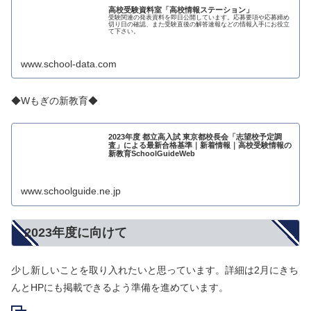
高校受験資料室「高校情報ステーション」
受験関連の発表資料を即日公開しています。応募要項や応募締め
切り日の確認、また受験直後の解答速報などの情報入手にお役立
て下さい。
www.school-data.com
◆Wもぎの新教育◆
2023年度 都立高入試 東京都校長会「志望校予定調
査」による最新合格基準｜新着情報｜高校受験情報の
新教育SchoolGuideWeb
www.schoolguide.ne.jp
2023年度に向けて
少し新しいことを取り入れたいと思っています。詳細は2月にきち
んとHPにも掲載できるよう準備を進めています。