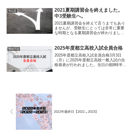
たブログ記事がこちらです。今年度は、
高校の文化祭も制限なく一般公開してい
2021夏期講習会を終えました。
塾日常
る学校が多いです。...
中3受験生へ。
2021夏期講習会を終えて言うまでもあり
ませんが、受験生にとっては非常に重要
な時期となる夏期講習会が終わりまし
た。中3受験生にとっては、中3の1学期ま
でに学習した内容の総復習をするための
まとまった時間を取ることができる最後
2025年度都立高校入試全員合格
勉強方法
の機会が夏休みです...
2025年度都立高校入試全員合格3月3日
（月）に2025年度都立高校一般入試の合
格発表が行われました。当日の朝8時半に
合否結果をwebで見ることができます。
朝8時半から連絡を待っていました。昼過
ぎには、一般入試をした全受験生の結果
を聞くこと...
2022年最終日【2022→2023】