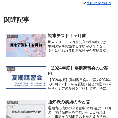
will-kobetsu19
関連記事
期末テスト１ヶ月前
勉強方法
期末テスト１ヶ月前公立の中学校では、
中間試験を実施する学校が少なくなり、
６月に行われる期末試験が今年度最初の
定期テストになる生徒さんが多いです
ね。中１生にとっては、はじめての定期
テストとなります。このテストの結果
が、各科目の通知表の成績の判...
【2024年度】夏期講習会のご案
塾日常
内
【2024年度】夏期講習会のご案内2024年
6月20日（木）から夏期講習会の受講を希
望される方の受付を開始します。特に受
験生にとっては、中1から中3の1学期まで
に学習した内容、苦手科目・苦手分野の
復習をする最後のチャンスです。期末試
通知表の成績の今と昔
受験関係
験を終え...
通知表の成績の今と昔中学3年生は、11月
の下旬に仮内申を学校から伝えられま
す。来週から期末テストを迎える学校が