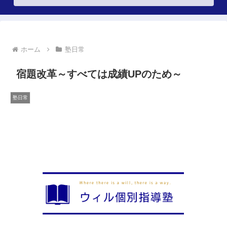
ホーム
塾日常
宿題改革～すべては成績UPのため～
塾日常