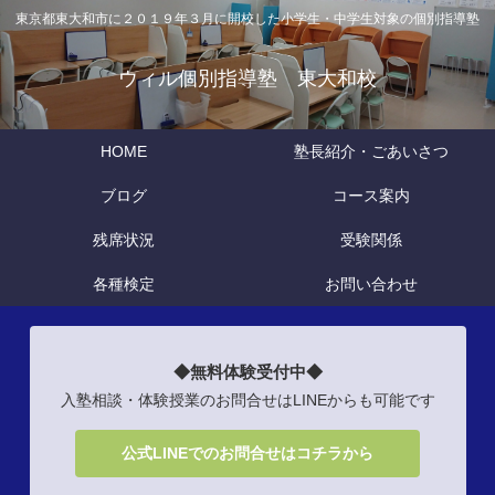
東京都東大和市に２０１９年３月に開校した小学生・中学生対象の個別指導塾
ウィル個別指導塾 東大和校
HOME
塾長紹介・ごあいさつ
ブログ
コース案内
残席状況
受験関係
各種検定
お問い合わせ
◆無料体験受付中◆
入塾相談・体験授業のお問合せはLINEからも可能です
公式LINEでのお問合せはコチラから