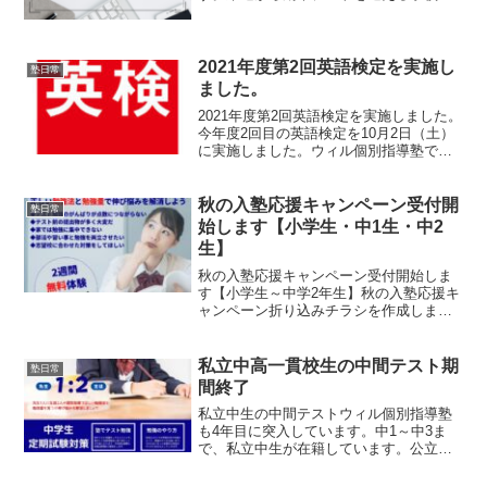
多いわけですが、保護者の方が現役の中
学生だった頃とおそらく通知表の成績の
つけられ方はちがうはずです。相対評価
と絶対評価昔（2001...
2021年度第2回英語検定を実施し
塾日常
ました。
2021年度第2回英語検定を実施しました。
今年度2回目の英語検定を10月2日（土）
に実施しました。ウィル個別指導塾で
は、年間2回の英語検定を実施していま
す。通塾生の試験対策の時間を確保する
ため、朝9時から午後3時までは英検（5級
秋の入塾応援キャンペーン受付開
塾日常
から準2級）...
始します【小学生・中1生・中2
生】
秋の入塾応援キャンペーン受付開始しま
す【小学生～中学2年生】秋の入塾応援キ
ャンペーン折り込みチラシを作成しまし
た。が、新聞に折り込まれることはあり
ません。HP用に作成しました。秋の入塾
応援キャンペーン内容キャンペーン対象
私立中高一貫校生の中間テスト期
塾日常
は小学1年生～中学2...
間終了
私立中生の中間テストウィル個別指導塾
も4年目に突入しています。中1～中3ま
で、私立中生が在籍しています。公立の
生徒と同様、私立中生の定期テスト対策
も行っています。定期テスト結果集計中