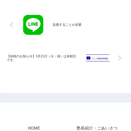
私立のテスト日程は学校によってばらつ
きがあります。中1生で...
反復することが必要
【休校のお知らせ】3月21日（火・祝）は休校日
です。
ウィル個別指導塾 東大和校
HOME
塾長紹介・ごあいさつ