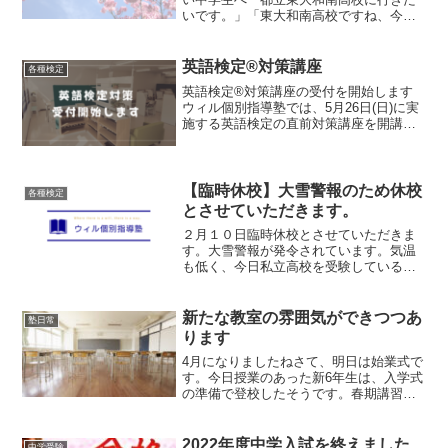
いです。」「東大和南高校ですね、今の
内申はいくつですか？」「〇〇です。」
「なるほど、では内申を〇つ上げましょ
う」「えっ、そんなに上げないといけな
英語検定®対策講座
各種検定
いですか」東大和市に...
英語検定®対策講座の受付を開始します
ウィル個別指導塾では、5月26日(日)に実
施する英語検定の直前対策講座を開講致
します。外部の方の受講も受け付けま
す。実施期間は5月7日(火)～5月24日(金)5
級～３級を対象として実施します。英語
検定を受...
【臨時休校】大雪警報のため休校
各種検定
とさせていただきます。
２月１０日臨時休校とさせていただきま
す。大雪警報が発令されています。気温
も低く、今日私立高校を受験している受
験生の体調管理、車での送迎に対する安
全管理の面から、臨時休校とさせていた
だきます。本日の授業は、来週以降の日
新たな教室の雰囲気ができつつあ
塾日常
程で振替とさせていただき...
ります
4月になりましたねさて、明日は始業式で
す。今日授業のあった新6年生は、入学式
の準備で登校したそうです。春期講習会
も残す所あと2日。塾内の雰囲気も、どこ
となく変わってきました。自習で使用す
る席。席取りです。自習席は指定席では
2022年度中学入試を終えました
中学受験