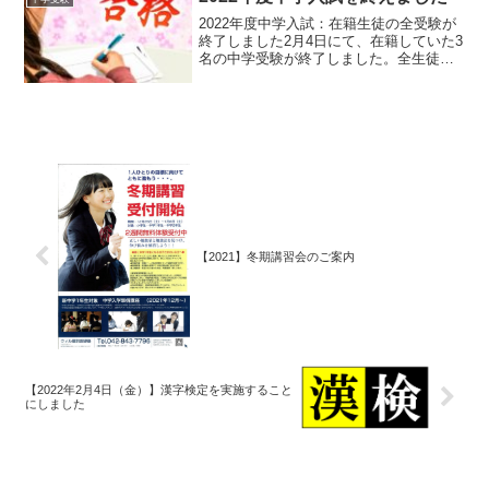
ないのですが自習の...
2022年度中学入試：在籍生徒の全受験が
終了しました2月4日にて、在籍していた3
名の中学受験が終了しました。全生徒出
願した中学校全てに合格をすることがで
きました。2月1日から始まった私立中学
入試。2月1日からの数日でも中学入試の
結果はひっく...
【2021】冬期講習会のご案内
【2022年2月4日（金）】漢字検定を実施すること
にしました