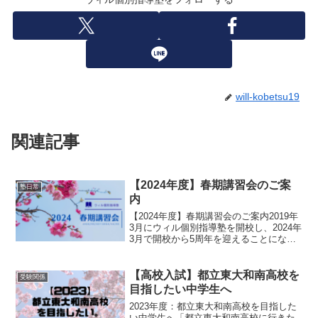
will-kobetsu19
関連記事
【2024年度】春期講習会のご案
塾日常
内
【2024年度】春期講習会のご案内2019年
3月にウィル個別指導塾を開校し、2024年
3月で開校から5周年を迎えることになり
ました。2024年度も最善の結果が得られ
るように精一杯指導してまいります。
2024年度夏期講習会概要日程2024年3...
【高校入試】都立東大和南高校を
受験関係
目指したい中学生へ
2023年度：都立東大和南高校を目指した
い中学生へ「都立東大和南高校に行きた