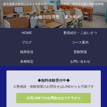
東京都東大和市に２０１９年３月に開校した小学生・中学生対象の個別指導塾
ウィル個別指導塾 東大和校
HOME
塾長紹介・ごあいさつ
ブログ
コース案内
残席状況
受験関係
各種検定
お問い合わせ
◆無料体験受付中◆
入塾相談・体験授業のお問合せはLINEからも可能です
公式LINEでのお問合せはコチラから