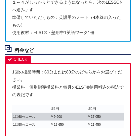
１～４がしっかりとできるようになったら、次のLESSON
へ進みます
準備していただくもの：英語用のノート（4本線の入った
もの）
使用教材：ELST®・塾用中1英語ワーク1冊
料金など
1回の授業時間：60分または80分のどちらかをお選びくだ
さい。
授業料：個別指導授業料と毎月のELST®使用料込の税込で
の表記です
週1回
週2回
1回60分コース
￥9,900
￥17,050
1回80分コース
￥12,650
￥21,450