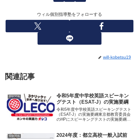
ウィル個別指導塾をフォローする
will-kobetsu19
関連記事
令和5年度中学校英語スピーキン
受験関係
グテスト（ESAT-J）の実施要綱
令和5年度中学校英語スピーキングテスト
（ESAT-J）の実施要綱東京都教育委員会
のHPにスピーキングテストの実施要綱が
でました。早めに準備をしましょう。ま
ずは教科書の本文の音読。今は教科書に
QRコードがついているので、発音も聞く
2024年度：都立高校一般入試前
受験関係