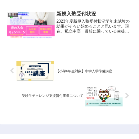
高一貫校の受検の際に「適性検査」とい
う名の筆記テストを実施します。私立中
学のような科目別の試験とは少し異なり
新規入塾受付状況
塾日常
ます。身近な環境問題・資...
2023年度新規入塾受付状況学年末試験の
結果がそろい始めることと思います。現
在、私立中高一貫校に通っている生徒さ
んの試験対策を行っています。同時に、
公立中学生は新学年の学習内容をスター
トしています。新中3生の新規入塾受付に
関して7月14日ま...
【小学6年生対象】中学入学準備講座
受験生チャレンジ支援貸付事業について