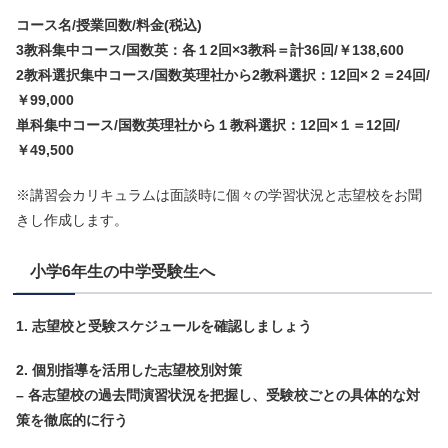
コース名/授業回数/料金(税込)
3教科集中コース/国数英：各１2回×3教科＝計36回/￥138,600
2教科選択集中コース/国数英理社から2教科選択：12回×２＝24回/
￥99,000
単科集中コース/国数英理社から１教科選択：12回×１＝12回/
￥49,500
※講習会カリキュラムは面談時に個々の学習状況と志望校をお聞
きし作成します。
小学6年生の中学受験生へ
1. 志望校と受験スケジュールを確認しましょう
2. 個別指導を活用した志望校別対策
– 各志望校の過去問演習状況を把握し、
受験校ごとの具体的な対
策を徹底的に行う