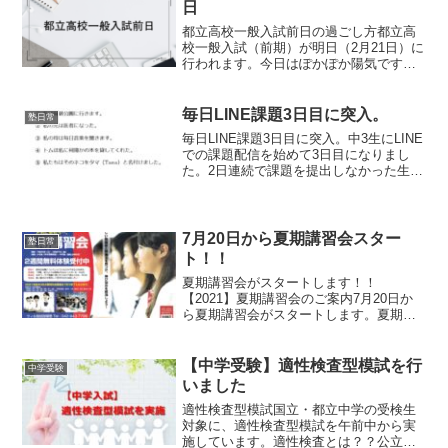
ことができま...
日
都立高校一般入試前日の過ごし方都立高
校一般入試（前期）が明日（2月21日）に
行われます。今日はぽかぽか陽気です
が、明日の気温は下がるそうです。防寒
着の準備をしておきましょう。都立高校
入試前夜をどのように過ごすべきか①早
毎日LINE課題3日目に突入。
塾日常
めにベッドに入りましょ...
毎日LINE課題3日目に突入。中3生にLINE
での課題配信を始めて3日目になりまし
た。2日連続で課題を提出しなかった生徒
は少数派です。きちんと取り組んでいる
生徒が多数派。この小さな毎日の積み重
ねが、気がついた時には大きな差になる
のだよ。毎日...
7月20日から夏期講習会スター
塾日常
ト！！
夏期講習会がスタートします！！
【2021】夏期講習会のご案内7月20日か
ら夏期講習会がスタートします。夏期講
習会期間中は、授業は14時開始となりま
す。夜の時間帯の座席には余裕がありま
すので、今からでも間に合います。中3生
【中学受験】適性検査型模試を行
中学受験
の入塾受付は7月いっ...
いました
適性検査型模試国立・都立中学の受検生
対象に、適性検査型模試を午前中から実
施しています。適性検査とは？？公立中