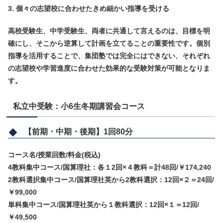
3. 個々の志望校に合わせたきめ細かい指導を受ける
高校受験生、中学受験生、両者に共通して言えるのは、目標を明
確にし、そこから逆算して計画を立てることの重要性です。個別
指導を活用することで、集団塾では完全にはできない、それぞれ
の志望校や学習進度に合わせた効果的な受験対策が可能となりま
す。
私立中受験：小6生冬期講習会コース
【前期・中期・後期】1回80分
コース名/授業回数/料金(税込)
4教科集中コース/国算理社：各１2回×４教科＝計48回/￥174,240
2教科選択集中コース/国算理社英から2教科選択：12回×２＝24回/
￥99,000
単科集中コース/国算理社英から１教科選択：12回×１＝12回/
￥49,500